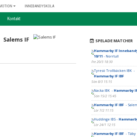
MOTION
INNEBANDYSKOLA
Kontakt
Salems IF
SPELADE MATCHER
Hammarby IF Innebandy
10/11
- Norrtull
Fre 20/3 18:30
Tyresö Trollbäcken IBK -
Hammarby IF IBF
Sön 8/3 15:15
Nacka IBK -
Hammarby IF
Sön 15/2 15:45
Hammarby IF IBF
- Salem
Lör 7/2 11:15
Huddinge IBS -
Hammarby
Lör 24/1 12:15
Hammarby IF IBF
- Täby 