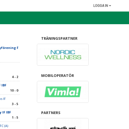
LOGGA IN
TRÄNINGSPARTNER
förening F
MOBILOPERATÖR
4 - 2
 IBF
10 - 0
s IF
3 - 5
 IF IBF
PARTNERS
1 - 5
FC (A)