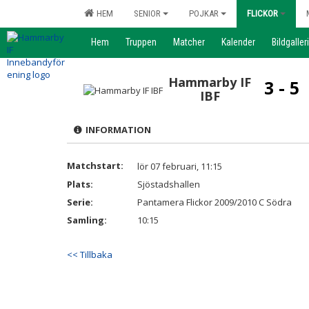
HEM
SENIOR
POJKAR
FLICKOR
Hem
Truppen
Matcher
Kalender
Bildgalleri
Hammarby IF
3 - 5
IBF
INFORMATION
Matchstart:
lör 07 februari, 11:15
Plats:
Sjöstadshallen
Serie:
Pantamera Flickor 2009/2010 C Södra
Samling:
10:15
<< Tillbaka