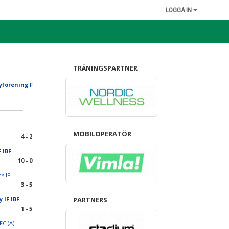
LOGGA IN
TRÄNINGSPARTNER
förening F
MOBILOPERATÖR
4 - 2
 IBF
10 - 0
s IF
3 - 5
 IF IBF
PARTNERS
1 - 5
FC (A)