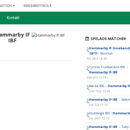
MOTION
INNEBANDYSKOLA
Kontakt
ammarby IF
SPELADE MATCHER
IBF
Hammarby IF Innebandy
10/11
- Norrtull
Fre 20/3 18:30
Tyresö Trollbäcken IBK -
Hammarby IF IBF
Sön 8/3 15:15
Nacka IBK -
Hammarby IF
Sön 15/2 15:45
Hammarby IF IBF
- Salem
Lör 7/2 11:15
Huddinge IBS -
Hammarby
Lör 24/1 12:15
Hammarby IF IBF
- Täby 