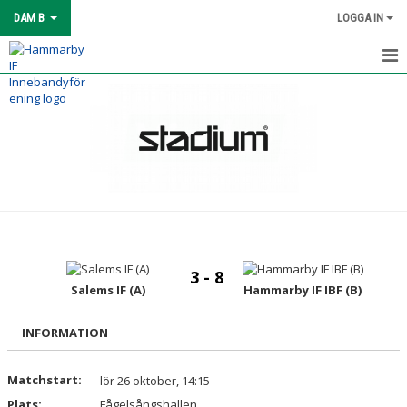
DAM B
LOGGA IN
HEM
TRUPPEN
MATCHER
KALENDER
BILDGALLERI
3 - 8
KONTAKT
Salems IF (A)
Hammarby IF IBF (B)
INFORMATION
Matchstart:
lör 26 oktober, 14:15
Plats:
Fågelsångshallen