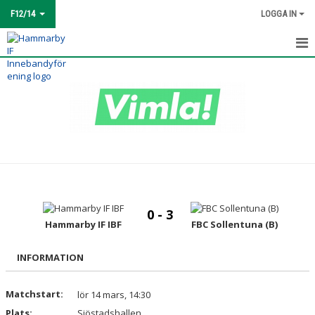
F12/14
LOGGA IN
HEM
TRUPPEN
MATCHER
KALENDER
BILDGALLERI
0 - 3
KONTAKT
Hammarby IF IBF
FBC Sollentuna (B)
INFORMATION
Matchstart:
lör 14 mars, 14:30
Plats:
Sjöstadshallen