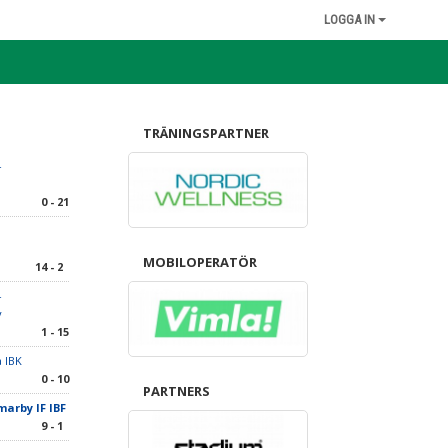
LOGGA IN
TRÄNINGSPARTNER
-
0 - 21
MOBILOPERATÖR
14 - 2
-
y
1 - 15
 IBK
0 - 10
PARTNERS
arby IF IBF
9 - 1