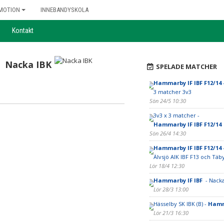
MOTION
INNEBANDYSKOLA
Kontakt
Nacka IBK
SPELADE MATCHER
Hammarby IF IBF F12/14
3 matcher 3v3
Sön 24/5 10:30
3v3 x 3 matcher -
Hammarby IF IBF F12/14
Sön 26/4 14:30
Hammarby IF IBF F12/14
Älvsjö AIK IBF F13 och Täb
Lör 18/4 12:30
Hammarby IF IBF
- Nacka
Lör 28/3 13:00
Hässelby SK IBK (B) -
Hamm
Lör 21/3 16:30