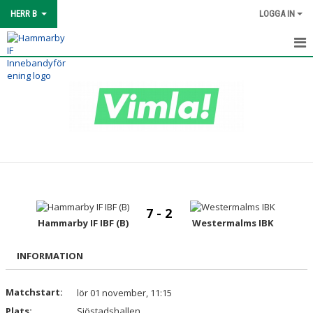
HERR B
LOGGA IN
HEM
TRUPPEN
MATCHER
KALENDER
KONTAKT
7 - 2
Hammarby IF IBF (B)
Westermalms IBK
INFORMATION
Matchstart:
lör 01 november, 11:15
Plats:
Sjöstadshallen