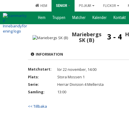
HEM
SENIOR
POJKAR
FLICKOR
Hem
Truppen
Matcher
Kalender
Kontakt
Mariebergs
H
3 - 4
SK (B)
INFORMATION
Matchstart:
lör 22 november, 14:00
Plats:
Stora Mossen 1
Serie:
Herrar Division 4 Mellersta
Samling:
13:00
<< Tillbaka