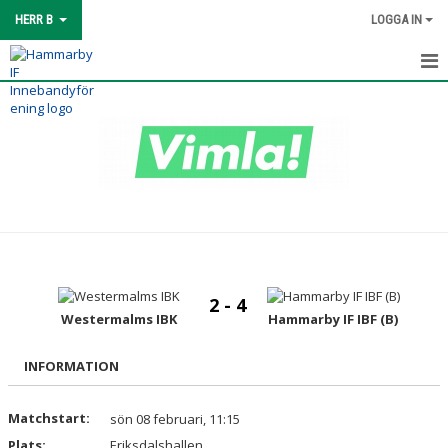
HERR B
LOGGA IN
HEM
TRUPPEN
MATCHER
KALENDER
KONTAKT
2 - 4
Westermalms IBK
Hammarby IF IBF (B)
INFORMATION
Matchstart:
sön 08 februari, 11:15
Plats:
Eriksdalshallen