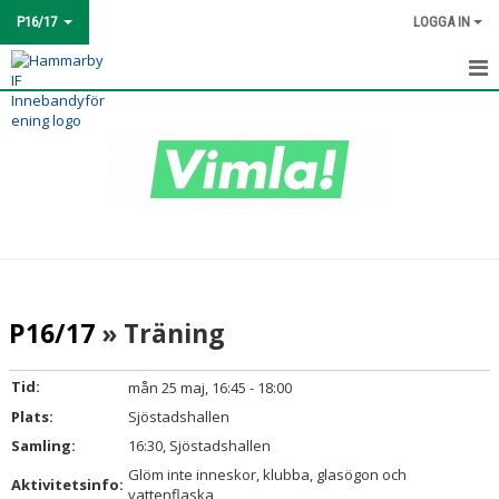
P16/17
LOGGA IN
HEM
NYHETER
KALENDER
MATCHER
TRUPPEN
P16/17
» Träning
BILDGALLERI
Tid:
mån 25 maj, 16:45 - 18:00
DOKUMENT
Plats:
Sjöstadshallen
Samling:
16:30, Sjöstadshallen
KONTAKT
Glöm inte inneskor, klubba, glasögon och
Aktivitetsinfo:
vattenflaska