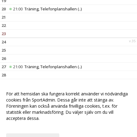
19
20
21:00
Träning, Telefonplanshallen
(..)
21
22
23
v.35
24
25
26
27
21:00
Träning, Telefonplanshallen
(..)
28
29
30
För att hemsidan ska fungera korrekt använder vi nödvändiga
v.36
31
cookies från SportAdmin. Dessa går inte att stänga av.
Föreningen kan också använda frivilliga cookies, t.ex. för
statistik eller marknadsföring. Du väljer själv om du vill
acceptera dessa.
Anpassa dina val
Cookie-
Gå till