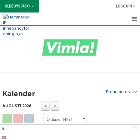
OLDBOYS (45+)
LOGGA IN
HEM
NYHETER
KALENDER
MATCHER
TRUPPEN
Kalender
Prenumerera >>
BILDGALLERI
AUGUSTI 2026
DOKUMENT
KONTAKT
v.31
01
02