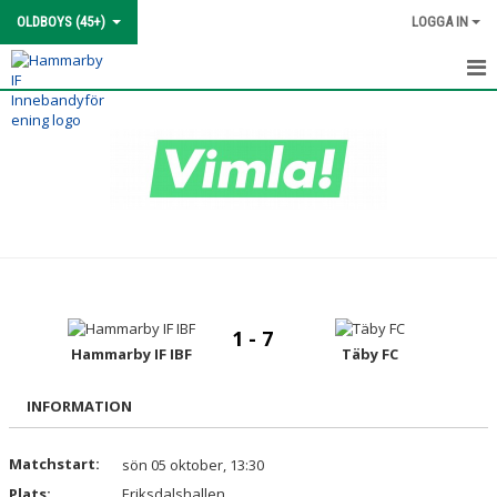
OLDBOYS (45+)
LOGGA IN
HEM
NYHETER
KALENDER
MATCHER
TRUPPEN
1 - 7
BILDGALLERI
Hammarby IF IBF
Täby FC
DOKUMENT
INFORMATION
KONTAKT
Matchstart:
sön 05 oktober, 13:30
Plats:
Eriksdalshallen