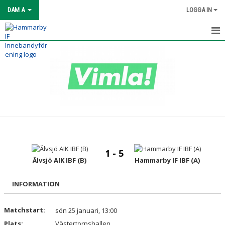
DAM A
LOGGA IN
HEM
NYHETER
KALENDER
MATCHER
TRUPPEN
1 - 5
BILDGALLERI
Älvsjö AIK IBF (B)
Hammarby IF IBF (A)
DOKUMENT
INFORMATION
KONTAKT
Matchstart:
sön 25 januari, 13:00
Plats:
Västertorpshallen