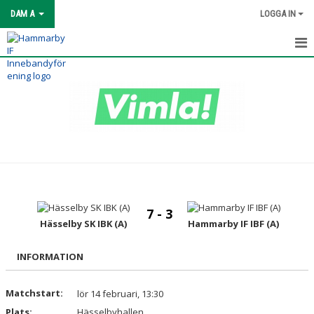
DAM A
LOGGA IN
HEM
NYHETER
KALENDER
MATCHER
TRUPPEN
7 - 3
BILDGALLERI
Hässelby SK IBK (A)
Hammarby IF IBF (A)
DOKUMENT
INFORMATION
KONTAKT
Matchstart:
lör 14 februari, 13:30
Plats:
Hässelbyhallen