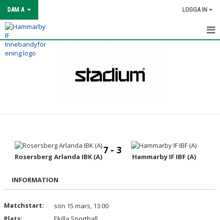
DAM A
LOGGA IN
HEM
NYHETER
KALENDER
MATCHER
TRUPPEN
7 - 3
BILDGALLERI
Rosersberg Arlanda IBK (A)
Hammarby IF IBF (A)
DOKUMENT
INFORMATION
KONTAKT
Matchstart:
sön 15 mars, 13:00
Plats:
Ekilla Sporthall