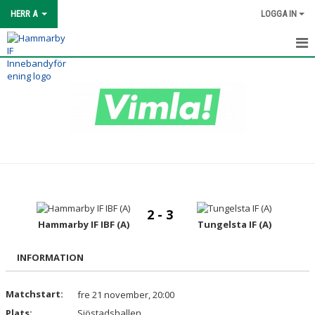
HERR A
LOGGA IN
HEM
TRUPPEN
MATCHER
BILDGALLERI
KONTAKT
2 - 3
Hammarby IF IBF (A)
Tungelsta IF (A)
INFORMATION
Matchstart:
fre 21 november, 20:00
Plats:
Sjöstadshallen