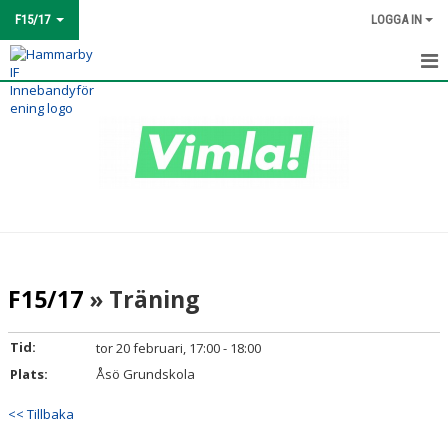
F15/17
LOGGA IN
HEM
KALENDER
KONTAKT
F15/17
» Träning
Tid:
tor 20 februari, 17:00 - 18:00
Plats:
Åsö Grundskola
<< Tillbaka