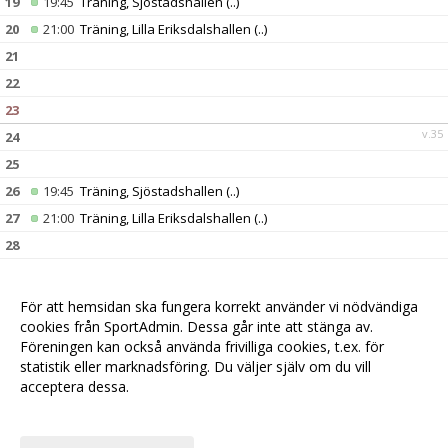
19
19:45
Träning, Sjöstadshallen
(..)
20
21:00
Träning, Lilla Eriksdalshallen
(..)
21
22
23
v.35
24
25
26
19:45
Träning, Sjöstadshallen
(..)
27
21:00
Träning, Lilla Eriksdalshallen
(..)
28
29
30
För att hemsidan ska fungera korrekt använder vi nödvändiga
v.36
31
cookies från SportAdmin. Dessa går inte att stänga av.
Föreningen kan också använda frivilliga cookies, t.ex. för
statistik eller marknadsföring. Du väljer själv om du vill
acceptera dessa.
Anpassa dina val
Cookie-
Gå till