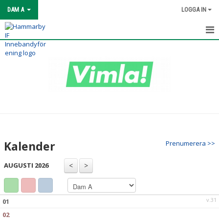
DAM A
LOGGA IN
HEM
NYHETER
KALENDER
MATCHER
TRUPPEN
Kalender
Prenumerera >>
BILDGALLERI
AUGUSTI 2026
DOKUMENT
KONTAKT
v.31
01
02