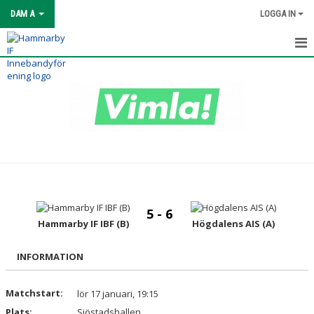
DAM A
LOGGA IN
HEM
NYHETER
KALENDER
MATCHER
TRUPPEN
5 - 6
BILDGALLERI
Hammarby IF IBF (B)
Högdalens AIS (A)
DOKUMENT
INFORMATION
KONTAKT
Matchstart:
lör 17 januari, 19:15
Plats:
Sjöstadshallen