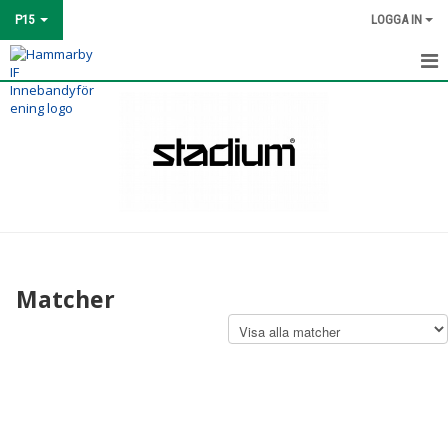
P15
LOGGA IN
HEM
TRUPPEN
MATCHER
KALENDER
BILDGALLERI
Matcher
KONTAKT