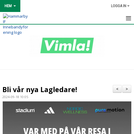
HEM
LOGGA IN
HEM
OM KLUBBEN
MATCHER
KLUBBSHOP
KLUBB 1993
Bli vår nya Lagledare!
<
>
SPONSOR & PARTNER
2024-09-18 10:05
NORDIC WELLNESS
KONTAKT