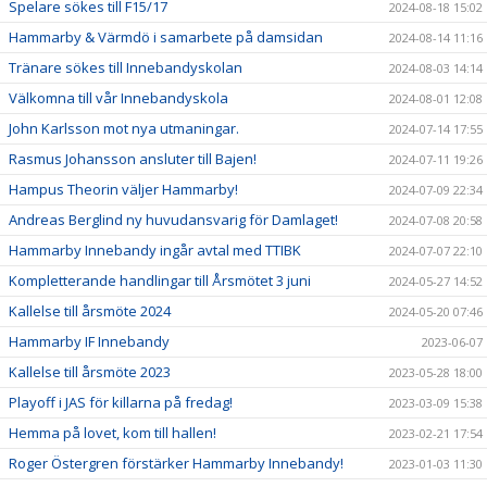
Spelare sökes till F15/17
2024-08-18 15:02
Hammarby & Värmdö i samarbete på damsidan
2024-08-14 11:16
Tränare sökes till Innebandyskolan
2024-08-03 14:14
Välkomna till vår Innebandyskola
2024-08-01 12:08
John Karlsson mot nya utmaningar.
2024-07-14 17:55
Rasmus Johansson ansluter till Bajen!
2024-07-11 19:26
Hampus Theorin väljer Hammarby!
2024-07-09 22:34
Andreas Berglind ny huvudansvarig för Damlaget!
2024-07-08 20:58
Hammarby Innebandy ingår avtal med TTIBK
2024-07-07 22:10
Kompletterande handlingar till Årsmötet 3 juni
2024-05-27 14:52
Kallelse till årsmöte 2024
2024-05-20 07:46
Hammarby IF Innebandy
2023-06-07
Kallelse till årsmöte 2023
2023-05-28 18:00
Playoff i JAS för killarna på fredag!
2023-03-09 15:38
Hemma på lovet, kom till hallen!
2023-02-21 17:54
Roger Östergren förstärker Hammarby Innebandy!
2023-01-03 11:30