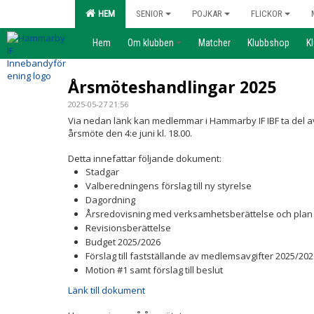
HEM
SENIOR
POJKAR
FLICKOR
Hem
Om klubben
Matcher
Klubbshop
K
Årsmöteshandlingar 2025
2025-05-27 21:56
Via nedan länk kan medlemmar i Hammarby IF IBF ta del 
årsmöte den 4:e juni kl. 18.00.
Detta innefattar följande dokument:
Stadgar
Valberedningens förslag till ny styrelse
Dagordning
Årsredovisning med verksamhetsberättelse och plan
Revisionsberättelse
Budget 2025/2026
Förslag till fastställande av medlemsavgifter 2025/202
Motion #1 samt förslag till beslut
Länk till dokument