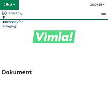
DAM A
LOGGA IN
HEM
NYHETER
KALENDER
MATCHER
TRUPPEN
Dokument
BILDGALLERI
DOKUMENT
KONTAKT