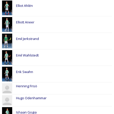
Elliot Ahlén
Elliott Aneer
Emil Jerkstrand
Emil Wahlstedt
Erik Swahn
Henning Frisö
Hugo Odenhammar
Ishaan Gogia