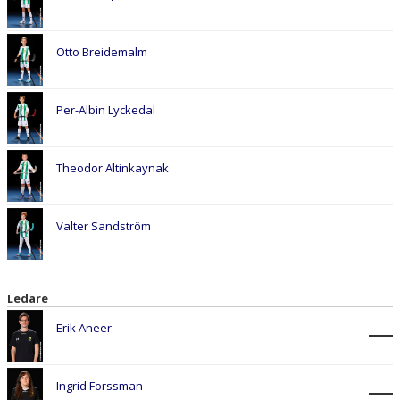
Otto Breidemalm
Per-Albin Lyckedal
Theodor Altinkaynak
Valter Sandström
Ledare
Erik Aneer
Ingrid Forssman