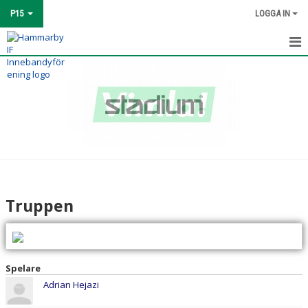
P15
LOGGA IN
HEM
TRUPPEN
MATCHER
KALENDER
BILDGALLERI
Truppen
KONTAKT
Spelare
Adrian Hejazi