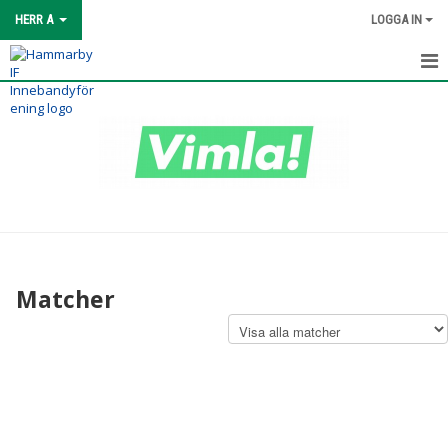
HERR A
LOGGA IN
HEM
TRUPPEN
MATCHER
BILDGALLERI
KONTAKT
Matcher