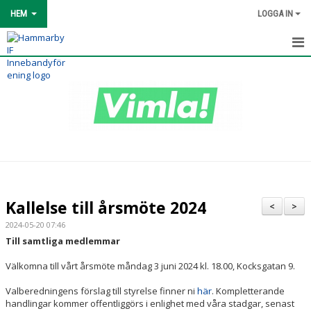
HEM
LOGGA IN
HEM
OM KLUBBEN
MATCHER
KLUBBSHOP
KLUBB 1993
Kallelse till årsmöte 2024
<
>
SPONSOR & PARTNER
2024-05-20 07:46
Till samtliga medlemmar
NORDIC WELLNESS
Välkomna till vårt årsmöte måndag 3 juni 2024 kl. 18.00, Kocksgatan 9.
KONTAKT
Valberedningens förslag till styrelse finner ni
här
. Kompletterande
handlingar kommer offentliggörs i enlighet med våra stadgar, senast