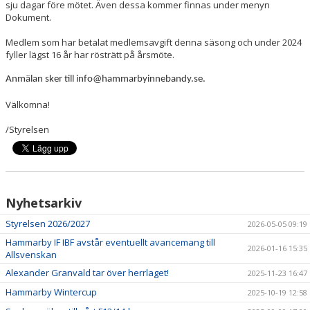
sju dagar före mötet. Även dessa kommer finnas under menyn
Dokument.
Medlem som har betalat medlemsavgift denna säsong och under 2024
fyller lägst 16 år har rösträtt på årsmöte.
Anmälan sker till info@hammarbyinnebandy.se.
Välkomna!
/Styrelsen
Nyhetsarkiv
Styrelsen 2026/2027
2026-05-05 09:19
Hammarby IF IBF avstår eventuellt avancemang till
2026-01-16 15:35
Allsvenskan
Alexander Granvald tar över herrlaget!
2025-11-23 16:47
Hammarby Wintercup
2025-10-19 12:58