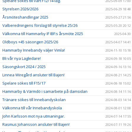
Spelare sökes till vårt F12/14-lag.
2025-09-09 17:00
Styrelsen 2026/2026
2025-06-29 18:48
Årsmöteshandlingar 2025
2025-05-27 21:56
Valberedningens förslag till styrelse 25/26
2025-05-20 20:12
Välkomna till Hammarby IF IBF:s årsmöte 2025
2025-04-30
Oldboys +45 säsongen 2025/26
2025-04-07 14:41
Hammarby Innebandy väljer Vimla!
2024-11-10 15:18
Bli vår nya Lagledare!
2024-09-18 10:05
Säsongskort 2024 / 2025
2024-09-16 13:16
Linnea Wiregård ansluter till Bajen!
2024-08-21 14:25
Spelare sökes till F15/17
2024-08-18 15:02
Hammarby & Värmdö i samarbete på damsidan
2024-08-14 11:16
Tränare sökes till Innebandyskolan
2024-08-03 14:14
Välkomna till vår Innebandyskola
2024-08-01 12:08
John Karlsson mot nya utmaningar.
2024-07-14 17:55
Rasmus Johansson ansluter till Bajen!
2024-07-11 19:26