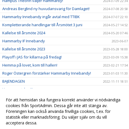
Hampus Theorin väljer Hammarby!
2024-07-09 22:34
Andreas Berglind ny huvudansvarig för Damlaget!
2024-07-08 20:58
Hammarby Innebandy ingår avtal med TTIBK
2024-07-07 22:10
Kompletterande handlingar till Årsmötet 3 juni
2024-05-27 14:52
Kallelse till årsmöte 2024
2024-05-20 07:46
Hammarby IF Innebandy
2023-06-07
Kallelse till årsmöte 2023
2023-05-28 18:00
Playoff i JAS för killarna på fredag!
2023-03-09 15:38
Hemma på lovet, kom till hallen!
2023-02-21 17:54
Roger Östergren förstärker Hammarby Innebandy!
2023-01-03 11:30
BAJENDAGEN
2022-11-11 18:51
Hemmamatcher!!!
2022-10-12 15:13
Bli stödmedlem och hjälp oss ta nästa steg!
2022-09-16 08:57
För att hemsidan ska fungera korrekt använder vi nödvändiga
Välkommen till en ny innebandysäsong!
cookies från SportAdmin. Dessa går inte att stänga av.
2022-08-23 06:18
Föreningen kan också använda frivilliga cookies, t.ex. för
VÄLKOMMEN TILL HAMMARBY INNEBANDY
2022-01-24 11:01
statistik eller marknadsföring. Du väljer själv om du vill
acceptera dessa.